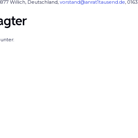
7877 Willich, Deutschland,
vorstand@anrat1tausend.de
, 016
agter
unter: